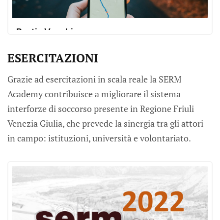
Portis Vecchio
Portis è una frazione del comune italiano di
ESERCITAZIONI
SPRINT-Lab
Sprint User
Venzone, nella provincia di Udine. Il paese di
Portis è situato a circa 250 metri d’altitudine, nel
Grazie ad esercitazioni in scala reale la SERM
punto in cui il fiume Fella si immette nel
Academy contribuisce a migliorare il sistema
Tagliamento, che lambisce il paese ad ovest.
interforze di soccorso presente in Regione Friuli
Portis è attraversato inoltre dal corso d’acqua del
Rio
Venezia Giulia, che prevede la sinergia tra gli attori
in campo: istituzioni, università e volontariato.