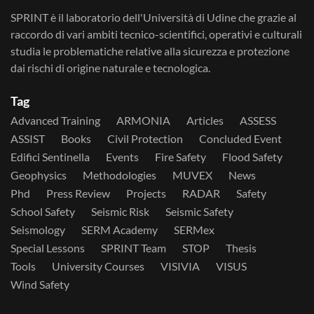
SPRINT è il laboratorio dell'Università di Udine che grazie al
raccordo di vari ambiti tecnico-scientifici, operativi e culturali
studia le problematiche relative alla sicurezza e protezione
dai rischi di origine naturale e tecnologica.
Tag
Advanced Training
ARMONIA
Articles
ASSESS
ASSIST
Books
Civil Protection
Concluded Event
Edifici Sentinella
Events
Fire Safety
Flood Safety
Geophysics
Methodologies
MUVEX
News
Phd
Press Review
Projects
RADAR
Safety
School Safety
Seismic Risk
Seismic Safety
Seismology
SERM Academy
SERMex
Special Lessons
SPRINT Team
STOP
Thesis
Tools
University Courses
VISIVIA
VISUS
Wind Safety