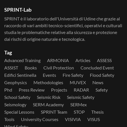
SPRINT-Lab
SPRINT è il laboratorio dell'Università di Udine che grazie al
raccordo di vari ambiti tecnico-scientifici, operativi e culturali
studia le problematiche relative alla sicurezza e protezione
dai rischi di origine naturale e tecnologica.
Tag
Advanced Training
ARMONIA
Articles
ASSESS
ASSIST
Books
Civil Protection
Concluded Event
Edifici Sentinella
Events
Fire Safety
Flood Safety
Geophysics
Methodologies
MUVEX
News
Phd
Press Review
Projects
RADAR
Safety
School Safety
Seismic Risk
Seismic Safety
Seismology
SERM Academy
SERMex
Special Lessons
SPRINT Team
STOP
Thesis
Tools
University Courses
VISIVIA
VISUS
Wind Safety