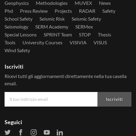
Geophysics
Methodologies
MUVEX
News
Phd
Press Review
Projects
RADAR
Safety
School Safety
Seismic Risk
Seismic Safety
Seismology
SERM Academy
SERMex
Special Lessons
SPRINT Team
STOP
Thesis
Tools
University Courses
VISIVIA
VISUS
Wind Safety
Iscriviti
Ricevi tutti gli aggiornamenti direttamente nella tua casella
email.
Iscriviti
Seguici